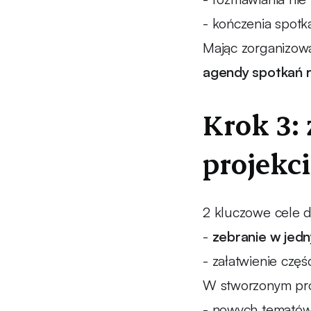
- kończenia spotk
Mając zorganizow
agendy spotkań 
Krok 3:
projekc
2 kluczowe cele d
-
zebranie w jed
- załatwienie częś
W stworzonym proj
- nowych tematów