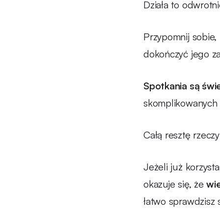
Działa to odwrotn
Przypomnij sobie, 
dokończyć jego zad
Spotkania są świ
skomplikowanych
Całą resztę rzecz
Jeżeli już korzyst
okazuje się, że
wi
łatwo sprawdzisz 