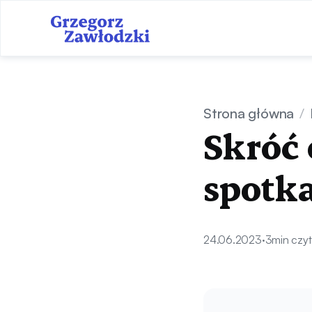
Strona główna
/
Skróć
spotk
24.06.2023
·
3
min czyt