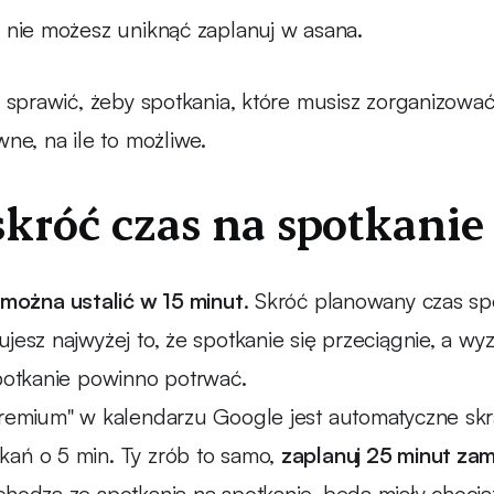
h nie możesz uniknąć zaplanuj w asana.
k sprawić, żeby spotkania, które musisz zorganizować,
wne, na ile to możliwe.
skróć czas na spotkanie
e można ustalić w 15 minut
. Skróć planowany czas s
jesz najwyżej to, że spotkanie się przeciągnie, a wy
spotkanie powinno potrwać.
premium" w kalendarzu Google jest automatyczne skr
ań o 5 min. Ty zrób to samo,
zaplanuj 25 minut za
chodzą ze spotkania na spotkanie, będą miały chocia