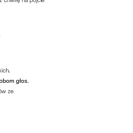
ą
ich.
sobom głos
.
ów ze