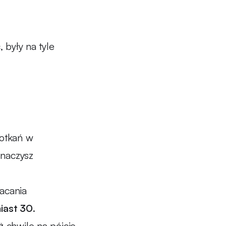
 były na tyle
potkań w
znaczysz
acania
miast 30
.
ż chwilę na pójcie