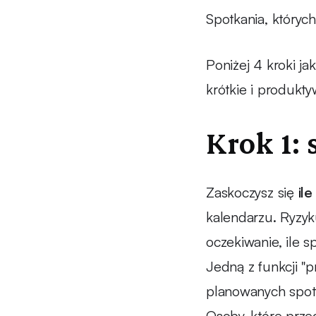
Spotkania, któryc
Poniżej 4 kroki ja
krótkie i produkty
Krok 1: 
Zaskoczysz się
il
kalendarzu. Ryzyku
oczekiwanie, ile 
Jedną z funkcji "
planowanych spotk
Osoby, które prze