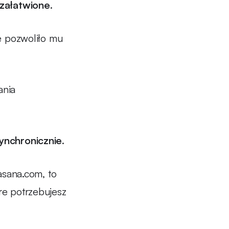
 załatwione
.
ie pozwoliło mu
ania
synchronicznie
.
 asana.com, to
óre potrzebujesz