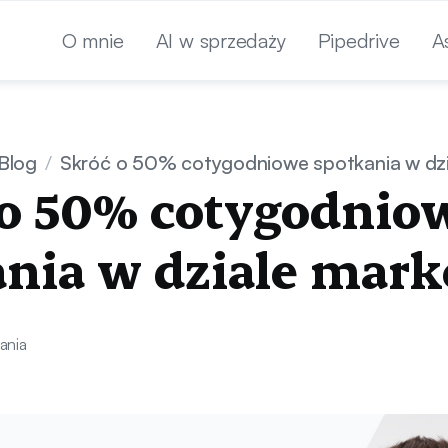
O mnie
AI w sprzedaży
Pipedrive
A
Blog
/
Skróć o 50% cotygodniowe spotkania w dzi
 o 50% cotygodnio
ania w dziale mark
ania