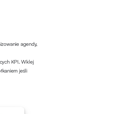
nizowanie agendy,
ących KPI. Wklej
otkaniem jeśli